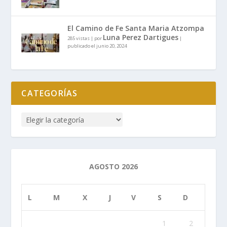
El Camino de Fe Santa Maria Atzompa
Luna Perez Dartigues
285 vistas
|
por
|
publicado el junio 20, 2024
CATEGORÍAS
AGOSTO 2026
L
M
X
J
V
S
D
1
2