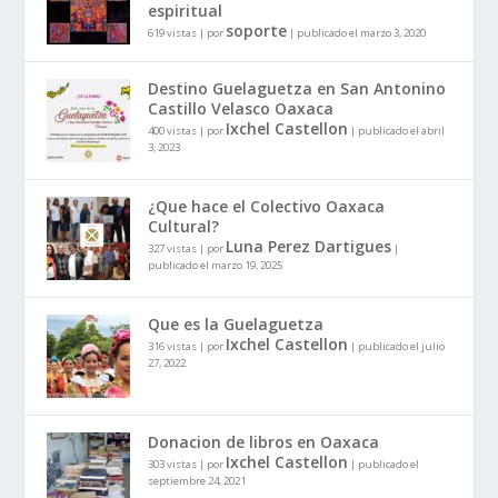
espiritual
soporte
619 vistas
|
por
|
publicado el marzo 3, 2020
Destino Guelaguetza en San Antonino
Castillo Velasco Oaxaca
Ixchel Castellon
400 vistas
|
por
|
publicado el abril
3, 2023
¿Que hace el Colectivo Oaxaca
Cultural?
Luna Perez Dartigues
327 vistas
|
por
|
publicado el marzo 19, 2025
Que es la Guelaguetza
Ixchel Castellon
316 vistas
|
por
|
publicado el julio
27, 2022
Donacion de libros en Oaxaca
Ixchel Castellon
303 vistas
|
por
|
publicado el
septiembre 24, 2021