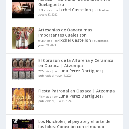
Guelaguetza
Ixchel Castellon
1.3k vistas
|
por
|
publicado el
agosto 17, 2022
Artesanías de Oaxaca mas
Importantes Cuales son
Ixchel Castellon
0.9k vistas
|
por
|
publicado el
junio 19, 2023
El Corazón de la Alfarería y Cerámica
en Oaxaca | Atzompa
Luna Perez Dartigues
767 vistas
|
por
|
publicado el mayo 11, 2024
Fiesta Patronal en Oaxaca | Atzompa
Luna Perez Dartigues
716 vistas
|
por
|
publicado el julio 18, 2024
Los Huicholes, el peyote y el arte de
los hilos: Conexión con el mundo