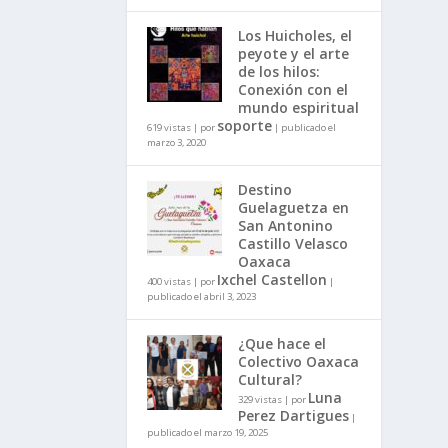
Los Huicholes, el
peyote y el arte
de los hilos:
Conexión con el
mundo espiritual
soporte
619 vistas
|
por
|
publicado el
marzo 3, 2020
Destino
Guelaguetza en
San Antonino
Castillo Velasco
Oaxaca
Ixchel Castellon
400 vistas
|
por
|
publicado el abril 3, 2023
¿Que hace el
Colectivo Oaxaca
Cultural?
Luna
329 vistas
|
por
Perez Dartigues
|
publicado el marzo 19, 2025