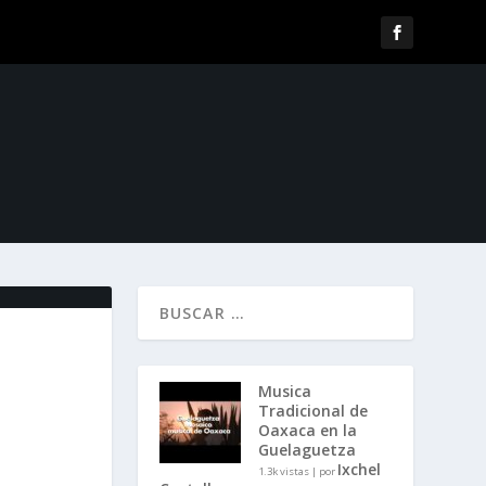
Musica
Tradicional de
Oaxaca en la
Guelaguetza
Ixchel
1.3k vistas
|
por