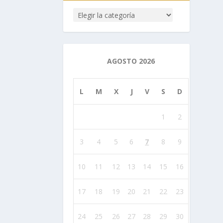
AGOSTO 2026
L
M
X
J
V
S
D
1
2
3
4
5
6
7
8
9
10
11
12
13
14
15
16
17
18
19
20
21
22
23
24
25
26
27
28
29
30