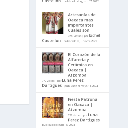
Castellon
|
publicado el agosto 17, 2022
Artesanías de
Oaxaca mas
Importantes
Cuales son
Ixchel
0.9k vistas
|
por
Castellon
|
publicado el junio 19, 2023
El Corazón de la
Alfarería y
Cerámica en
Oaxaca |
Atzompa
Luna Perez
770 vistas
|
por
Dartigues
|
publicado el mayo 11, 2024
Fiesta Patronal
en Oaxaca |
Atzompa
Luna
722 vistas
|
por
Perez Dartigues
|
publicado el julio 18, 2024