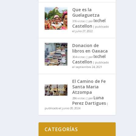
Que es la
Guelaguetza
Ixchel
316 vistas
|
por
Castellon
|
publicado
el julio 27, 2022
Donacion de
libros en Oaxaca
Ixchel
304 vistas
|
por
Castellon
|
publicado
el septiembre 24, 2021
El Camino de Fe
Santa Maria
Atzompa
Luna
286 vistas
|
por
Perez Dartigues
|
publicado el junio 20, 2024
CATEGORÍAS